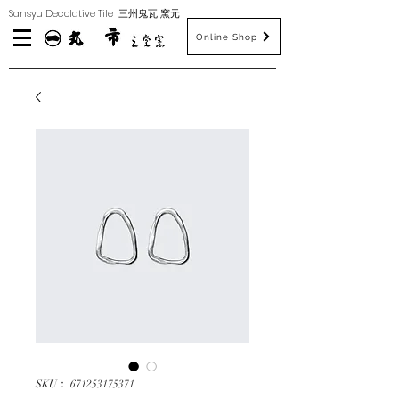
​Sansyu Decolative Tile 三州鬼瓦 窯元
Online Shop
SKU： 671253175371