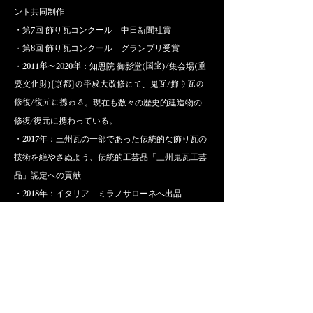
ント共同制作
・第
7
回 飾り瓦コンクール 中日新聞社賞
​・第
8
回 飾り瓦コンクール グランプリ受賞
・
2011年～2020年
：知恩院 御影堂
(国宝)/
集会場
(重
要文化財)[京都]の
平成大改修にて、鬼瓦/飾り瓦の
修復/復元に携わる
​​。現在も数々の歴史的建造物の
修復/復元に携わっている。
・
2017
年：三州瓦の一部であった伝統的な飾り瓦の
技術を絶やさぬよう、伝統的工芸品「三州鬼瓦工芸
品」認定への貢献
・
2018
年：イタリア ミラノサローネへ出品
・
2023
年：ＮＨＫ大河ドラマ認定瓦製品の制作
・
2020年
,
2021年,2022年,2023年,
2024
年： 伊勢神宮奉
納
・他、全国の神社仏閣の家紋瓦制作、大小さまざま
な飾り瓦の復元を担っている