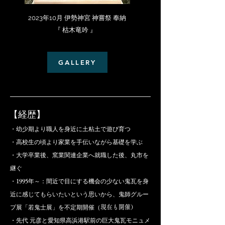
2023年10月 伊勢神宮 神嘗祭 奉納
『 枯木竜吟 』
GALLERY
【経歴】
・幼少期より職人を身近に土粘土で遊び育つ
・高校生の頃より家業を手伝いながら基礎を学ぶ
・大学卒業後、窯業関連企業へ就職した後、丸市を
継ぐ
・
1995
年～：間近で目にする機会の少ない鬼瓦を身
近に感じてもらいたいという思いから、鬼師グルー
プ展「若鬼士展」を不定期開催（
現在も開催）
​・先代 元彦と愛知県高浜港駅前の巨大鬼瓦モニュメ